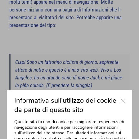
molti temi) appare nel menu di navigazione. Molte
persone iniziano con una pagina di Informazioni che li
presentano ai visitatori del sito. Potrebbe apparire una
presentazione del tipo:
Ciao! Sono un fattorino ciclista di giorno, aspirante
attore di notte e questo è il mio sito web. Vivo a Los
Angeles, ho un grande cane di nome Jack e mi piace
la piña colada. (E prendere la pioggia)
Close
Informativa sull'utilizzo dei cookie
da parte di questo sito
Questo sito fa uso di cookie per migliorare l’esperienza di
…o qualcosa di simile:
navigazione degli utenti e per raccogliere informazioni
sull’utilizzo del sito stesso. Per ulteriori informazioni sui
cookie utilizzati dal sito e sulle privacy policy è disponibile